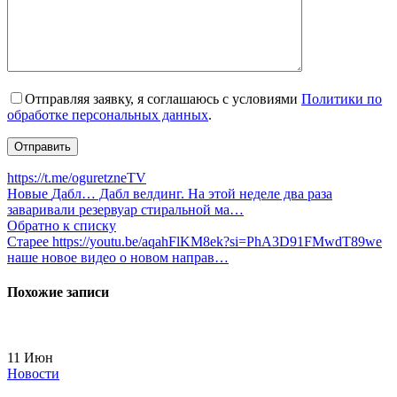
Отправляя заявку, я соглашаюсь с условиями
Политики по
обработке персональных данных
.
https://t.me/oguretzneTV
Новые
Дабл… Дабл велдинг. На этой неделе два раза
заваривали резервуар стиральной ма…
Обратно к списку
Старее
https://youtu.be/aqahFlKM8ek?si=PhA3D91FMwdT89we
наше новое видео о новом направ…
Похожие записи
11
Июн
Новости