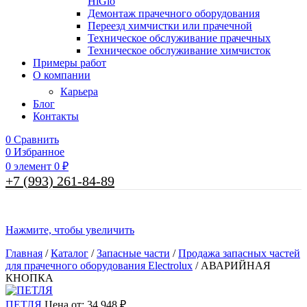
HiGlo
Демонтаж прачечного оборудования
Переезд химчистки или прачечной
Техническое обслуживание прачечных
Техническое обслуживание химчисток
Примеры работ
О компании
Карьера
Блог
Контакты
0
Сравнить
0
Избранное
0
элемент
0
₽
+7 (993) 261-84-89
Нажмите, чтобы увеличить
Главная
/
Каталог
/
Запасные части
/
Продажа запасных частей
для прачечного оборудования Electrolux
/
АВАРИЙНАЯ
КНОПКА
ПЕТЛЯ
Цена от:
34 948
₽