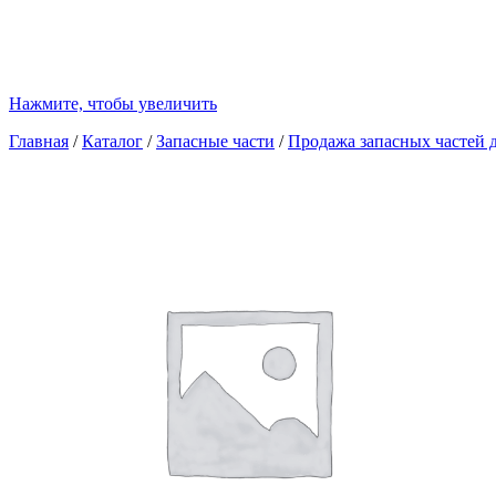
Нажмите, чтобы увеличить
Главная
/
Каталог
/
Запасные части
/
Продажа запасных частей д