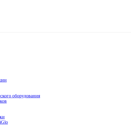
шин
ского оборудования
ков
тки
iGlo