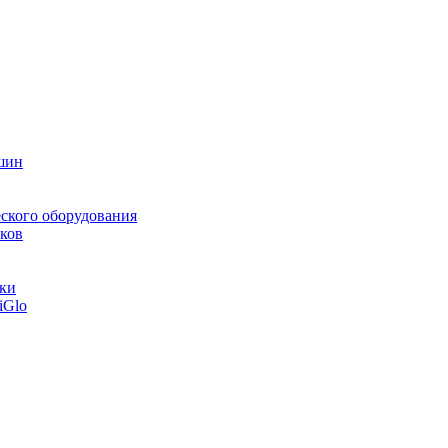
шин
ского оборудования
ков
тки
iGlo