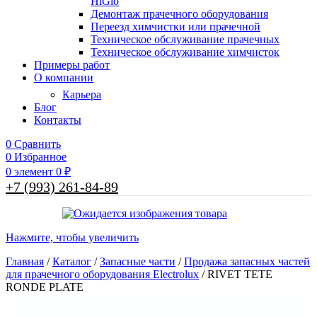
HiGlo
Демонтаж прачечного оборудования
Переезд химчистки или прачечной
Техническое обслуживание прачечных
Техническое обслуживание химчисток
Примеры работ
О компании
Карьера
Блог
Контакты
0
Сравнить
0
Избранное
0
элемент
0
₽
+7 (993) 261-84-89
Нажмите, чтобы увеличить
Главная
/
Каталог
/
Запасные части
/
Продажа запасных частей
для прачечного оборудования Electrolux
/
RIVET TETE
RONDE PLATE