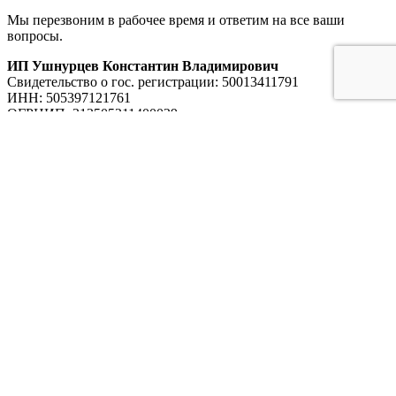
Мы перезвоним в рабочее время и ответим на все ваши
вопросы.
ИП Ушнурцев Константин Владимирович
Свидетельство о гос. регистрации: 50013411791
ИНН: 505397121761
ОГРНИП: 313505311400029
Меню сайта
Главная
Каталог
Услуги
Примеры работ
О компании
Карьера
Блог
Контакты
Оборудование для прачечных
Промышленные стиральные машины
Промышленные сушильные машины
Гладильные линии