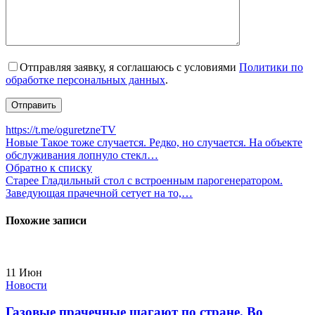
Отправляя заявку, я соглашаюсь с условиями
Политики по
обработке персональных данных
.
https://t.me/oguretzneTV
Новые
Такое тоже случается. Редко, но случается. На объекте
обслуживания лопнуло стекл…
Обратно к списку
Старее
Гладильный стол с встроенным парогенератором.
Заведующая прачечной сетует на то,…
Похожие записи
11
Июн
Новости
Газовые прачечные шагают по стране. Во