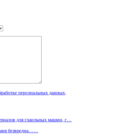
бработке персональных данных
.
ериалов для глаильных машин, г…
химия безвредна……