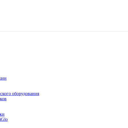
шин
ского оборудования
ков
тки
iGlo