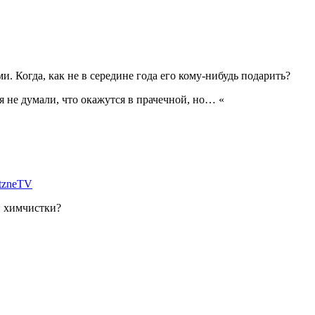
и. Когда, как не в середине года его кому-нибудь подарить?
я не думали, что окажутся в прачечной, но… «
retzneTV
и химчистки?