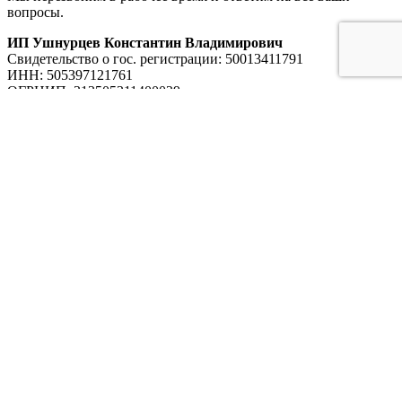
вопросы.
ИП Ушнурцев Константин Владимирович
Свидетельство о гос. регистрации: 50013411791
ИНН: 505397121761
ОГРНИП: 313505311400029
Меню сайта
Главная
Каталог
Услуги
Примеры работ
О компании
Карьера
Блог
Контакты
Оборудование для прачечных
Промышленные стиральные машины
Промышленные сушильные машины
Гладильные линии
Поточные линии стирки