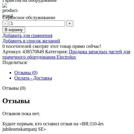
Гарантия на оборудование
Сервисное обслуживание
Количество
товара
В корзину
BR:110-
Добавить для сравнения
års
Добавить в список желаний
jubileumskampanj
0
посетителей смотрят этот товар прямо сейчас!
SE
Артикул:
438570849
Категория:
Продажа запасных частей для
прачечного оборудования Electrolux
Поделиться:
Отзывы (0)
Оплата - Доставка
Отзывы (0)
Отзывы
Отзывов пока нет.
Будьте первым, кто оставил отзыв на «BR:110-års
jubileumskampanj SE»