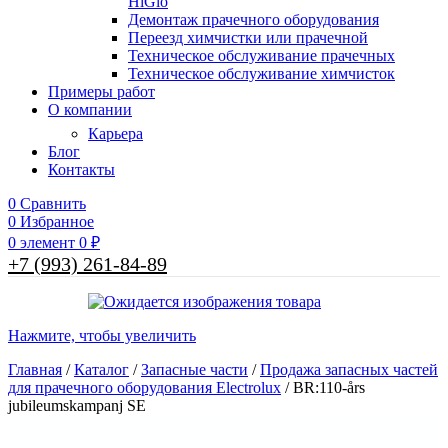
HiGlo
Демонтаж прачечного оборудования
Переезд химчистки или прачечной
Техническое обслуживание прачечных
Техническое обслуживание химчисток
Примеры работ
О компании
Карьера
Блог
Контакты
0
Сравнить
0
Избранное
0
элемент
0
₽
+7 (993) 261-84-89
Нажмите, чтобы увеличить
Главная
/
Каталог
/
Запасные части
/
Продажа запасных частей
для прачечного оборудования Electrolux
/
BR:110-års
jubileumskampanj SE