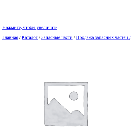
Нажмите, чтобы увеличить
Главная
/
Каталог
/
Запасные части
/
Продажа запасных частей д