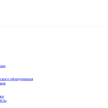
шин
ского оборудования
ков
тки
iGlo