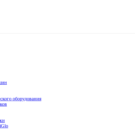
шин
ского оборудования
ков
тки
iGlo