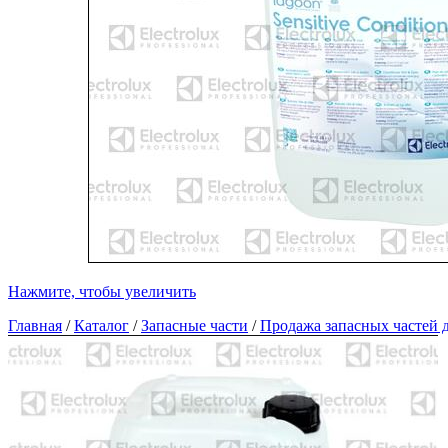
Нажмите, чтобы увеличить
Главная
/
Каталог
/
Запасные части
/
Продажа запасных частей д