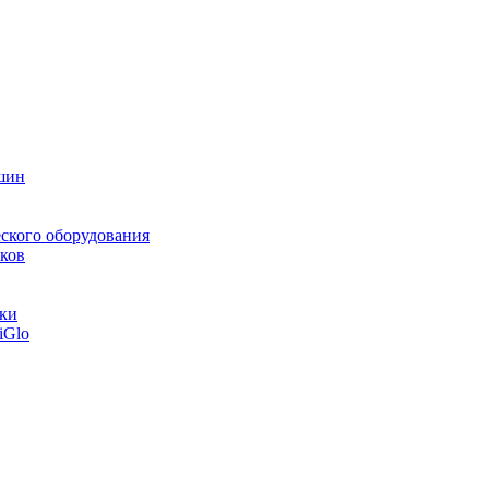
шин
ского оборудования
ков
тки
iGlo