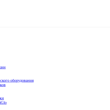
шин
ского оборудования
ков
тки
iGlo