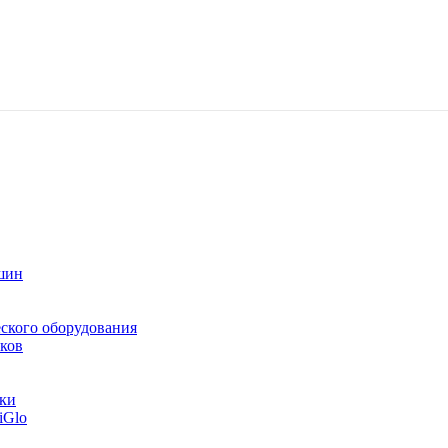
шин
ского оборудования
ков
тки
iGlo