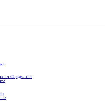
шин
ского оборудования
ков
тки
iGlo