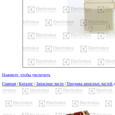
Нажмите, чтобы увеличить
Главная
/
Каталог
/
Запасные части
/
Продажа запасных частей д