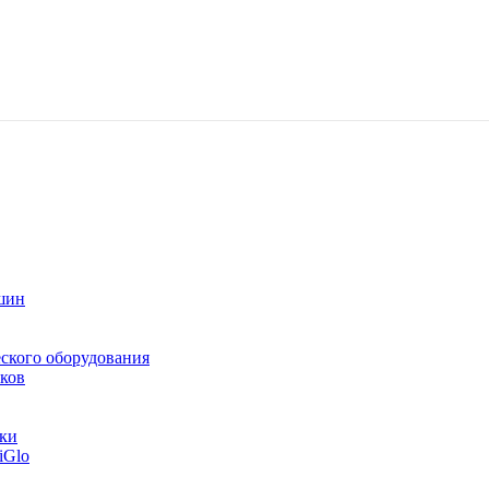
шин
ского оборудования
ков
тки
iGlo