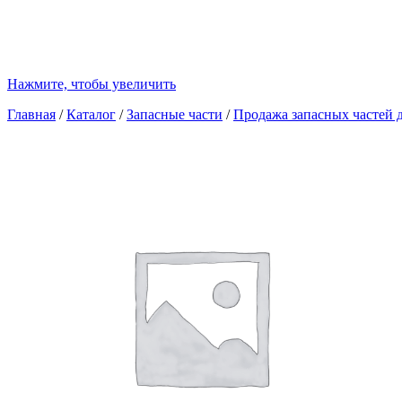
Нажмите, чтобы увеличить
Главная
/
Каталог
/
Запасные части
/
Продажа запасных частей д