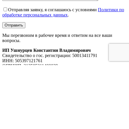
Отправляя заявку, я соглашаюсь с условиями
Политики по
обработке персональных данных
.
Мы перезвоним в рабочее время и ответим на все ваши
вопросы.
ИП Ушнурцев Константин Владимирович
Свидетельство о гос. регистрации: 50013411791
ИНН: 505397121761
ОГРНИП: 313505311400029
Меню сайта
Главная
Каталог
Услуги
Примеры работ
О компании
Карьера
Блог
Контакты