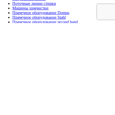
Поточные линии стирки
Машины химчистки
Прачечное оборудование Domus
Прачечное оборудование Stahl
Прачечное оборудование second hand
© 2025 CST - Все права защищены.
Копирование или любое иное использование информации и
объектов без разрешения правообладателя запрещено.
Политика обработки персональных данных
.
Интернет ресурс носит исключительно информационный
характер и не является публичной офертой, определяемой
положениями ст. 437 ГК РФ
Поиск
Меню
Каталог
Промышленные стиральные машины
Промышленные сушильные машины
Поточные линии стирки
Машины химчистки
Гладильные линии
Прачечное оборудование Domus
Прачечное оборудование second hand