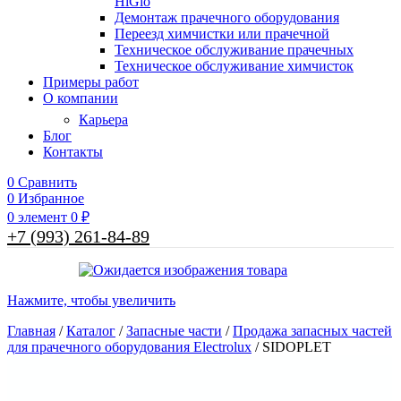
HiGlo
Демонтаж прачечного оборудования
Переезд химчистки или прачечной
Техническое обслуживание прачечных
Техническое обслуживание химчисток
Примеры работ
О компании
Карьера
Блог
Контакты
0
Сравнить
0
Избранное
0
элемент
0
₽
+7 (993) 261-84-89
Нажмите, чтобы увеличить
Главная
/
Каталог
/
Запасные части
/
Продажа запасных частей
для прачечного оборудования Electrolux
/
SIDOPLЕT