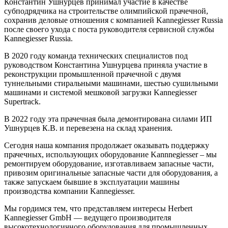
Константин Ушнурцев принимал участие в качестве
субподрядчика на строительстве олимпийской прачечной,
сохранив деловые отношения с компанией Kannegiesser Russia
после своего ухода с поста руководителя сервисной службы
Kannegiesser Russia.
В 2020 году команда технических специалистов под
руководством Константина Ушнурцева приняла участие в
реконструкции промышленной прачечной с двумя
туннельными стиральными машинами, шестью сушильными
машинами и системой мешковой загрузки Kannegiesser
Supertrack.
В 2022 году эта прачечная была демонтирована силами ИП
Ушнурцев К.В. и перевезена на склад хранения.
Сегодня наша компания продолжает оказывать поддержку
прачечных, использующих оборудование Kannnegiesser – мы
ремонтируем оборудование, изготавливаем запасные части,
привозим оригинальные запасные части для оборудования, а
также запускаем бывшие в эксплуатации машины
производства компании Kannegiesser.
Мы гордимся тем, что представляем интересы Herbert
Kannegiesser GmbH — ведущего производителя
высокотехнологичного оборудования для промышленных