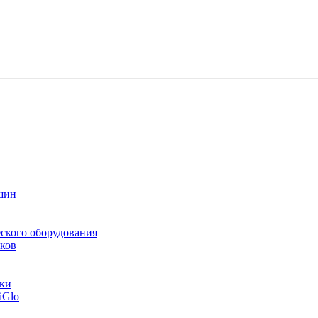
шин
ского оборудования
ков
тки
iGlo