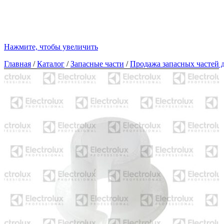
Нажмите, чтобы увеличить
Главная
/
Каталог
/
Запасные части
/
Продажа запасных частей д