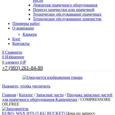
HiGlo
Демонтаж прачечного оборудования
Переезд химчистки или прачечной
Техническое обслуживание прачечных
Техническое обслуживание химчисток
Примеры работ
О компании
Карьера
Блог
Контакты
0
Сравнить
0
Избранное
0
элемент
0
₽
+7 (993) 261-84-89
Нажмите, чтобы увеличить
Главная
/
Каталог
/
Запасные части
/
Продажа запасных частей
для прачечного оборудования Kannegiesser
/
COMPRESSORE
OILFREE
EURO- WAX HTS (5 KG BUCKET)
Цена по запросу