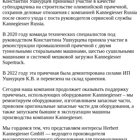
Константин Ушнурцев принимал участие в качестве
субподрядчика на строительстве олимпийской прачечной,
сохранив деловые отношения с компанией Kannegiesser Russia
после своего ухода с поста руководителя сервисной службы
Kannegiesser Russia.
В 2020 году команда технических специалистов под
руководством Константина Ушнурцева приняла участие в
реконструкции промышленной прачечной с двумя
туннельными стиральными машинами, шестью сушильными
машинами и системой мешковой загрузки Kannegiesser
Supertrack.
В 2022 году эта прачечная была демонтирована силами ИП
Ушнурцев К.В. и перевезена на склад хранения.
Сегодня наша компания продолжает оказывать поддержку
прачечных, использующих оборудование Kannnegiesser – мы
ремонтируем оборудование, изготавливаем запасные части,
привозим оригинальные запасные части для оборудования, а
также запускаем бывшие в эксплуатации машины
производства компании Kannegiesser.
Мы гордимся тем, что представляем интересы Herbert
Kannegiesser GmbH — ведущего производителя
высокотехнологичного оборудования для промышленных